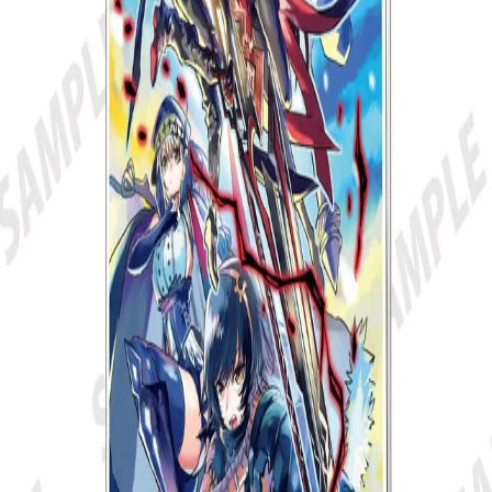
鵺の陰陽師 Ａ５アクリルパネル ９７
話Ｃカラーイラスト
¥
2,970
税込
¥
8,800
以上は
送料無料
販売終了
お気に入りに登録する
※ お気に入り登録すると 再入荷時に通知を受け取れます
商品仕様
サイズ：A5 素材：アクリル
JAN：
4580804251274
注意事項