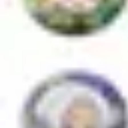
トレーディング缶バッジ(pcs) 和装Ver.
¥
550
税込
¥
8,800
以上は
送料無料
販売終了
お気に入りに登録する
※ お気に入り登録すると 再入荷時に通知を受け取れます
商品仕様
素材：紙、ブリキ 57mm
JAN：
4580804251038
注意事項