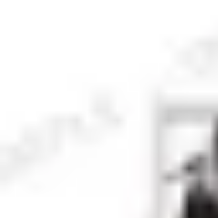
セット
鵺の陰陽師
鵺の陰陽師
アクリルスタンド
販売終了