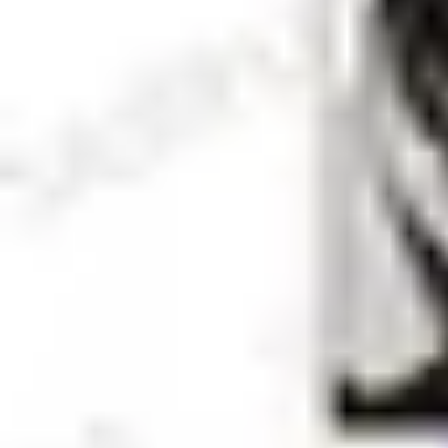
鵺の陰陽師 トレーディング名場面コマ
¥
4,950
税込
¥
8,800
以上は
送料無料
販売終了
お気に入りに登録する
※ お気に入り登録すると 再入荷時に通知を受け取れます
商品仕様
サイズ：(約)W60mm×H65mm 素材：アクリル
JAN：
4580804250260
注意事項